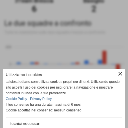
3Team Brescia
Basiglio
6
2
Le due squadre a confronto
Tutte le statistiche sulle due squadre messe a confronto
200
0
close
Utilizziamo i cookies
-200
calciosalodiano.com utilizza cookies propri e/o di terzi. Utilizzando questo
PT
G
V
N
P
GF
GS
DR
sito accetti l´uso dei cookies per migliorare la navigazione e mostrare
3Team Brescia
Basiglio
contenuti in linea con le tue preferenze.
Cookie Policy
-
Privacy Policy
Il tuo consenso ha una durata massima di 6 mesi.
Cookie accettati nel consenso: nessun consenso
tecnici necessari