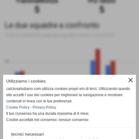
FiammaMonza
Pro Sesto
5
5
Le due squadre a confronto
Tutte le statistiche sulle due squadre messe a confronto
50
close
Utilizziamo i cookies
0
calciosalodiano.com utilizza cookies propri e/o di terzi. Utilizzando questo
PT
G
V
N
P
GF
GS
DR
sito accetti l´uso dei cookies per migliorare la navigazione e mostrare
FiammaMonza
Pro Sesto
contenuti in linea con le tue preferenze.
Cookie Policy
-
Privacy Policy
Il tuo consenso ha una durata massima di 6 mesi.
Cookie accettati nel consenso: nessun consenso
tecnici necessari