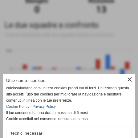
Basiglio
Riozzese
0
13
Le due squadre a confronto
Tutte le statistiche sulle due squadre messe a confronto
200
0
close
Utilizziamo i cookies
-200
calciosalodiano.com utilizza cookies propri e/o di terzi. Utilizzando questo
PT
G
V
N
P
GF
GS
DR
sito accetti l´uso dei cookies per migliorare la navigazione e mostrare
Basiglio
Riozzese
contenuti in linea con le tue preferenze.
Cookie Policy
-
Privacy Policy
Il tuo consenso ha una durata massima di 6 mesi.
Cookie accettati nel consenso: nessun consenso
tecnici necessari