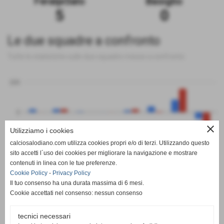
FeralpiSalo
Basiglio
5
0
Le due squadre a confronto
Tutte le statistiche sulle due squadre messe a confronto
200
0
close
Utilizziamo i cookies
-200
calciosalodiano.com utilizza cookies propri e/o di terzi. Utilizzando questo
PT
G
V
N
P
GF
GS
DR
sito accetti l´uso dei cookies per migliorare la navigazione e mostrare
FeralpiSalo
Basiglio
contenuti in linea con le tue preferenze.
Cookie Policy
-
Privacy Policy
Il tuo consenso ha una durata massima di 6 mesi.
Cookie accettati nel consenso: nessun consenso
tecnici necessari