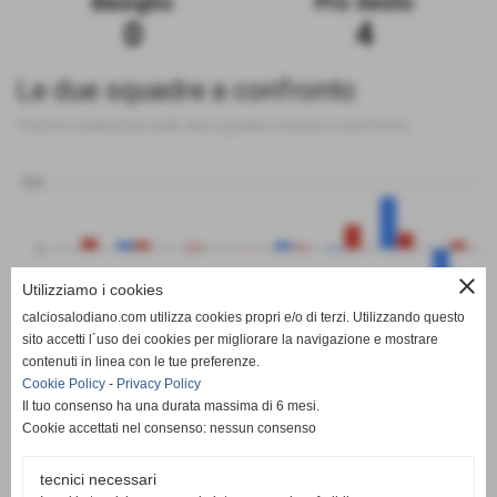
Basiglio
Pro Sesto
0
4
Le due squadre a confronto
Tutte le statistiche sulle due squadre messe a confronto
200
0
close
Utilizziamo i cookies
-200
calciosalodiano.com utilizza cookies propri e/o di terzi. Utilizzando questo
PT
G
V
N
P
GF
GS
DR
sito accetti l´uso dei cookies per migliorare la navigazione e mostrare
Basiglio
Pro Sesto
contenuti in linea con le tue preferenze.
Cookie Policy
-
Privacy Policy
Il tuo consenso ha una durata massima di 6 mesi.
Cookie accettati nel consenso: nessun consenso
tecnici necessari