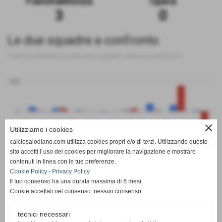
FiammaMonza
Opera
3
0
Le due squadre a confronto
Tutte le statistiche sulle due squadre messe a confronto
200
0
close
Utilizziamo i cookies
-200
calciosalodiano.com utilizza cookies propri e/o di terzi. Utilizzando questo
PT
G
V
N
P
GF
GS
DR
sito accetti l´uso dei cookies per migliorare la navigazione e mostrare
FiammaMonza
Opera
contenuti in linea con le tue preferenze.
Cookie Policy
-
Privacy Policy
Il tuo consenso ha una durata massima di 6 mesi.
Cookie accettati nel consenso: nessun consenso
tecnici necessari