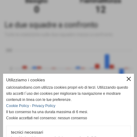
Basiglio
FiammaMonza
0
12
Le due squadre a confronto
Tutte le statistiche sulle due squadre messe a confronto
200
0
close
Utilizziamo i cookies
-200
calciosalodiano.com utilizza cookies propri e/o di terzi. Utilizzando questo
PT
G
V
N
P
GF
GS
DR
sito accetti l´uso dei cookies per migliorare la navigazione e mostrare
Basiglio
FiammaMonza
contenuti in linea con le tue preferenze.
Cookie Policy
-
Privacy Policy
Il tuo consenso ha una durata massima di 6 mesi.
Cookie accettati nel consenso: nessun consenso
tecnici necessari