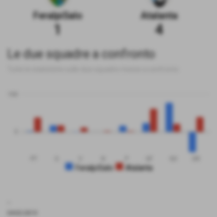
FeralpiSalo
Atalanta
1
4
Le due squadre a confronto
Tutte le statistiche sulle due squadre messe a confronto
100
0
PT
G
V
N
P
GF
GS
DR
FeralpiSalo
Atalanta
.
04-02-2019