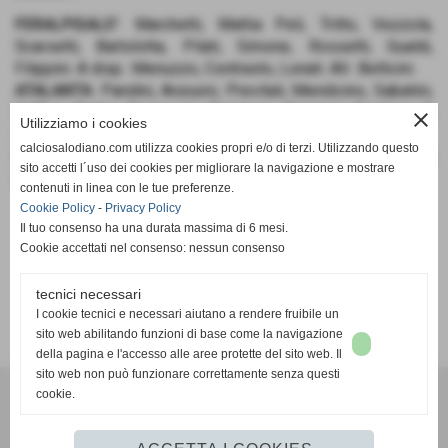
FERALPISALO’
: Marchetti, Mattia Peli, Tritto, Vezzola,
Scarsetti, Bartolotta, Pilati, Simone, Rossetti, Gualdi,
Filippini. A disp.: Menuzzo, Contrasto, Lonati. All.: Bellicini.
ATALANTA
: Pandini, Anzuoni, Previtali, Mendicino, Sabatini,
Gaffuri, Baldo, Bonanomi, Telalovic, Piantoni, Asiatico. A
close
Utilizziamo i cookies
disp.: Bettoni, Fiorin, Mencaraglia. All.: Giordani.
calciosalodiano.com utilizza cookies propri e/o di terzi. Utilizzando questo
RETI
: 15’ pt Anzuoni (A), 7’ st Bonanomi (A), 12’ st Bonanomi
sito accetti l´uso dei cookies per migliorare la navigazione e mostrare
(A), 18’ st Bonanomi (A), 5’ tt Contrasto (FS).
contenuti in linea con le tue preferenze.
Cookie Policy
-
Privacy Policy
Il tuo consenso ha una durata massima di 6 mesi.
Cookie accettati nel consenso: nessun consenso
tecnici necessari
SCHEDA
-
CALENDARIO E RISULTATI
-
CLASSIFICA
I cookie tecnici e necessari aiutano a rendere fruibile un
sito web abilitando funzioni di base come la navigazione
della pagina e l'accesso alle aree protette del sito web. Il
sito web non può funzionare correttamente senza questi
cookie.
Calcio Salodiano
info@calciosalodiano.com