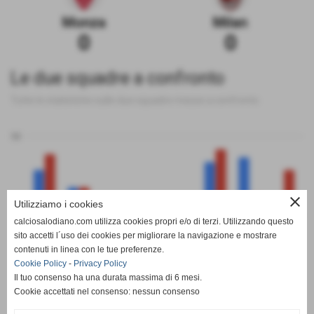
Monza
Milan
0
0
Le due squadre a confronto
Tutte le statistiche sulle due squadre messe a confronto
50
close
Utilizziamo i cookies
0
calciosalodiano.com utilizza cookies propri e/o di terzi. Utilizzando questo
PT
G
V
N
P
GF
GS
DR
sito accetti l´uso dei cookies per migliorare la navigazione e mostrare
Monza
Milan
contenuti in linea con le tue preferenze.
Cookie Policy
-
Privacy Policy
Il tuo consenso ha una durata massima di 6 mesi.
Cookie accettati nel consenso: nessun consenso