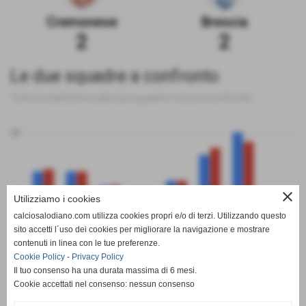
Cremonese
Brescia
2
2
Le due squadre a confronto
Tutte le statistiche sulle due squadre messe a confronto
50
0
close
Utilizziamo i cookies
calciosalodiano.com utilizza cookies propri e/o di terzi. Utilizzando questo
PT
G
V
N
P
GF
GS
DR
sito accetti l´uso dei cookies per migliorare la navigazione e mostrare
Cremonese
Brescia
contenuti in linea con le tue preferenze.
Cookie Policy
-
Privacy Policy
Il tuo consenso ha una durata massima di 6 mesi.
Cookie accettati nel consenso: nessun consenso