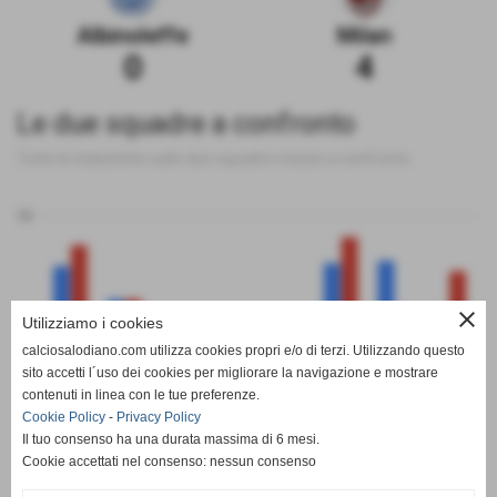
Albinoleffe
Milan
0
4
Le due squadre a confronto
Tutte le statistiche sulle due squadre messe a confronto
50
close
Utilizziamo i cookies
0
calciosalodiano.com utilizza cookies propri e/o di terzi. Utilizzando questo
PT
G
V
N
P
GF
GS
DR
sito accetti l´uso dei cookies per migliorare la navigazione e mostrare
Albinoleffe
Milan
contenuti in linea con le tue preferenze.
Cookie Policy
-
Privacy Policy
Il tuo consenso ha una durata massima di 6 mesi.
Cookie accettati nel consenso: nessun consenso