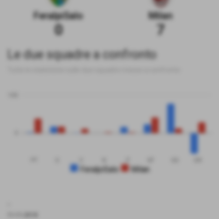
FeralpiSalo
Milan
0
7
Le due squadre a confronto
Tutte le statistiche sulle due squadre messe a confronto
100
0
PT
G
V
N
P
GF
GS
DR
FeralpiSalo
Milan
.
11-11-2018