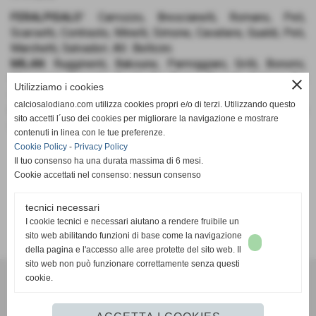
FERALPISALO’
: Carrozzo, Brescianelli, Romano, Peli,
Scarsetti, Contrasto, Minelli, Simone, Cavaliere, Gualdi, Peli,
Marchetti, Salvadori. All.: Bellicini.
MILAN
: Rugginenti, Bakoune, Parmiggiani, Grilli, Bonomi,
Mancioppi, Saporito, Scotti, Sia, Penna, Brocchi, Colzani, De
close
Utilizziamo i cookies
Bonis, Guffanti, Raimondi, Forni, Lezo, Konate. All.: Mondini.
calciosalodiano.com utilizza cookies propri e/o di terzi. Utilizzando questo
RETI
: 12' Sia, 3' st Brocchi, 6' st Lezo, 19' st Konate, 13' tt
sito accetti l´uso dei cookies per migliorare la navigazione e mostrare
Bonomi, 16' tt Sia, 20' tt Mancioppi.
contenuti in linea con le tue preferenze.
Cookie Policy
-
Privacy Policy
Il tuo consenso ha una durata massima di 6 mesi.
Cookie accettati nel consenso: nessun consenso
tecnici necessari
SCHEDA
-
CALENDARIO E RISULTATI
-
CLASSIFICA
I cookie tecnici e necessari aiutano a rendere fruibile un
sito web abilitando funzioni di base come la navigazione
della pagina e l'accesso alle aree protette del sito web. Il
sito web non può funzionare correttamente senza questi
cookie.
Calcio Salodiano
info@calciosalodiano.com