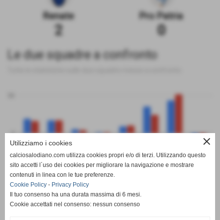
Renate
Pro Patria
2
0
Le due squadre a confronto
Tutte le statistiche sulle due squadre messe a confronto
50
0
close
Utilizziamo i cookies
calciosalodiano.com utilizza cookies propri e/o di terzi. Utilizzando questo
PT
G
V
N
P
GF
GS
DR
sito accetti l´uso dei cookies per migliorare la navigazione e mostrare
Renate
Pro Patria
contenuti in linea con le tue preferenze.
Cookie Policy
-
Privacy Policy
Il tuo consenso ha una durata massima di 6 mesi.
Cookie accettati nel consenso: nessun consenso