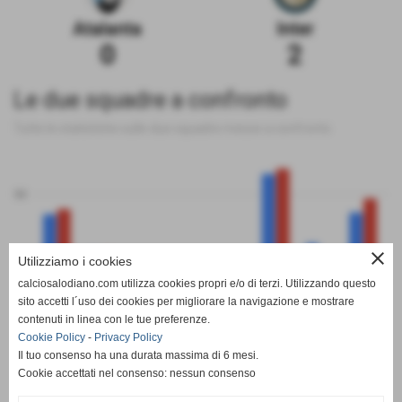
Atalanta
Inter
0
2
Le due squadre a confronto
Tutte le statistiche sulle due squadre messe a confronto
50
close
Utilizziamo i cookies
0
calciosalodiano.com utilizza cookies propri e/o di terzi. Utilizzando questo
PT
G
V
N
P
GF
GS
DR
sito accetti l´uso dei cookies per migliorare la navigazione e mostrare
Atalanta
Inter
contenuti in linea con le tue preferenze.
Cookie Policy
-
Privacy Policy
Il tuo consenso ha una durata massima di 6 mesi.
Cookie accettati nel consenso: nessun consenso