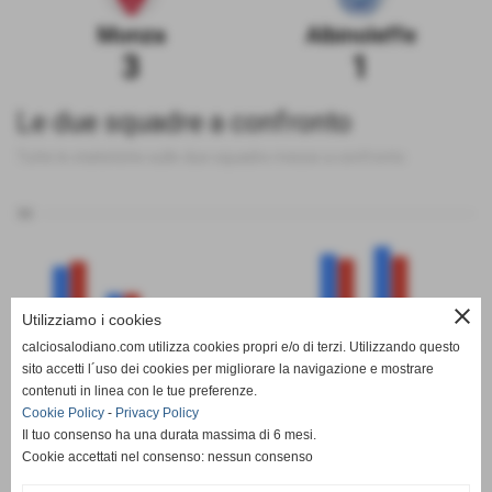
Monza
Albinoleffe
3
1
Le due squadre a confronto
Tutte le statistiche sulle due squadre messe a confronto
50
close
Utilizziamo i cookies
0
calciosalodiano.com utilizza cookies propri e/o di terzi. Utilizzando questo
PT
G
V
N
P
GF
GS
DR
sito accetti l´uso dei cookies per migliorare la navigazione e mostrare
Monza
Albinoleffe
contenuti in linea con le tue preferenze.
Cookie Policy
-
Privacy Policy
Il tuo consenso ha una durata massima di 6 mesi.
Cookie accettati nel consenso: nessun consenso