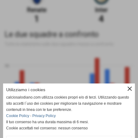
Renate
Inter
1
4
Le due squadre a confronto
Tutte le statistiche sulle due squadre messe a confronto
50
close
Utilizziamo i cookies
0
calciosalodiano.com utilizza cookies propri e/o di terzi. Utilizzando questo
PT
G
V
N
P
GF
GS
DR
sito accetti l´uso dei cookies per migliorare la navigazione e mostrare
Renate
Inter
contenuti in linea con le tue preferenze.
Cookie Policy
-
Privacy Policy
Il tuo consenso ha una durata massima di 6 mesi.
Cookie accettati nel consenso: nessun consenso