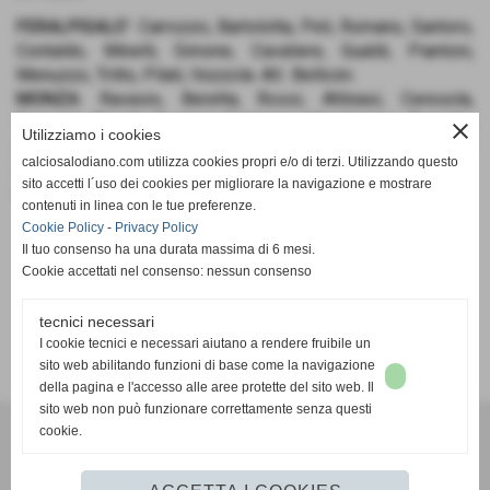
FERALPISALO’
: Carrozzo, Bartolotta, Peli, Romano, Santoro,
Contaldo, Minelli, Simone, Cavaliere, Gualdi, Piantoni,
Menuzzo, Tritto, Pilati, Vezzola. All.: Bellicini.
MONZA
: Ravasio, Beretta, Rossi, Attinasi, Ceresola,
Fomenti, Pinotti, Suatoni, Gubitoso, Mascheroni, Berretta,
close
Utilizziamo i cookies
Nicoli, Viscardi, Valdese, Afferri, Fornazieri, Brugora, All.:
calciosalodiano.com utilizza cookies propri e/o di terzi. Utilizzando questo
Oggioni.
sito accetti l´uso dei cookies per migliorare la navigazione e mostrare
RETI
: 7' tt Berretta, 13' tt Afferri, 18' tt Suatoni.
contenuti in linea con le tue preferenze.
Cookie Policy
-
Privacy Policy
Il tuo consenso ha una durata massima di 6 mesi.
Cookie accettati nel consenso: nessun consenso
tecnici necessari
SCHEDA
-
CALENDARIO E RISULTATI
-
CLASSIFICA
I cookie tecnici e necessari aiutano a rendere fruibile un
sito web abilitando funzioni di base come la navigazione
della pagina e l'accesso alle aree protette del sito web. Il
sito web non può funzionare correttamente senza questi
cookie.
Calcio Salodiano
info@calciosalodiano.com