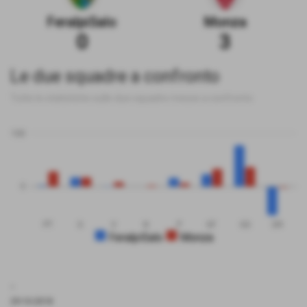
FeralpiSalo
Monza
0
3
Le due squadre a confronto
Tutte le statistiche sulle due squadre messe a confronto
100
0
PT
G
V
N
P
GF
GS
DR
FeralpiSalo
Monza
.
29-10-2018