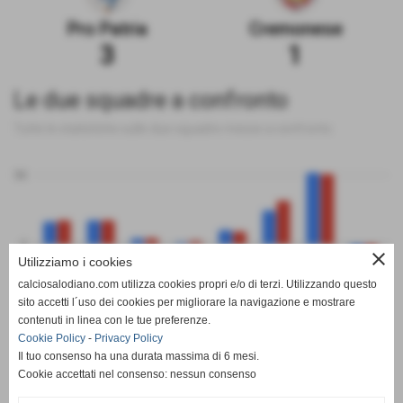
Pro Patria
Cremonese
3
1
Le due squadre a confronto
Tutte le statistiche sulle due squadre messe a confronto
50
0
close
Utilizziamo i cookies
calciosalodiano.com utilizza cookies propri e/o di terzi. Utilizzando questo
PT
G
V
N
P
GF
GS
DR
sito accetti l´uso dei cookies per migliorare la navigazione e mostrare
Pro Patria
Cremonese
contenuti in linea con le tue preferenze.
Cookie Policy
-
Privacy Policy
Il tuo consenso ha una durata massima di 6 mesi.
Cookie accettati nel consenso: nessun consenso