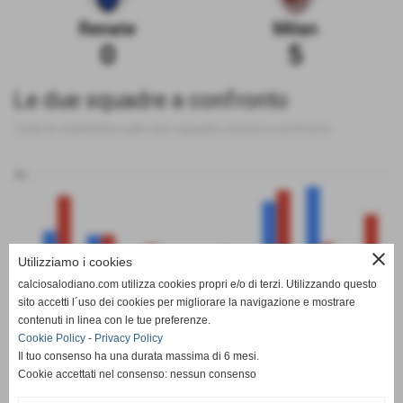
Renate
Milan
0
5
Le due squadre a confronto
Tutte le statistiche sulle due squadre messe a confronto
50
close
Utilizziamo i cookies
0
calciosalodiano.com utilizza cookies propri e/o di terzi. Utilizzando questo
PT
G
V
N
P
GF
GS
DR
sito accetti l´uso dei cookies per migliorare la navigazione e mostrare
Renate
Milan
contenuti in linea con le tue preferenze.
Cookie Policy
-
Privacy Policy
Il tuo consenso ha una durata massima di 6 mesi.
Cookie accettati nel consenso: nessun consenso