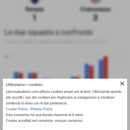
Renate
Cremonese
1
3
Le due squadre a confronto
Tutte le statistiche sulle due squadre messe a confronto
50
0
close
Utilizziamo i cookies
calciosalodiano.com utilizza cookies propri e/o di terzi. Utilizzando questo
PT
G
V
N
P
GF
GS
DR
sito accetti l´uso dei cookies per migliorare la navigazione e mostrare
Renate
Cremonese
contenuti in linea con le tue preferenze.
Cookie Policy
-
Privacy Policy
Il tuo consenso ha una durata massima di 6 mesi.
Cookie accettati nel consenso: nessun consenso