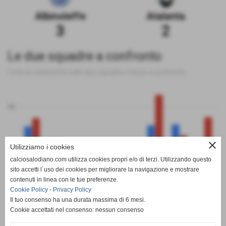
Albinoleffe
Atalanta
3
2
Le due squadre a confronto
Tutte le statistiche sulle due squadre messe a confronto
50
close
Utilizziamo i cookies
0
calciosalodiano.com utilizza cookies propri e/o di terzi. Utilizzando questo
PT
G
V
N
P
GF
GS
DR
sito accetti l´uso dei cookies per migliorare la navigazione e mostrare
Albinoleffe
Atalanta
contenuti in linea con le tue preferenze.
Cookie Policy
-
Privacy Policy
Il tuo consenso ha una durata massima di 6 mesi.
Cookie accettati nel consenso: nessun consenso