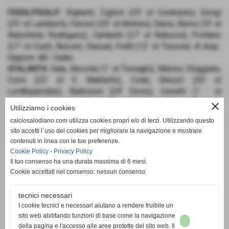
FERALPISALO’
: Righetti, Ziglioli (25' st Contrasto), Giorgi
(25' st Lamberti), Ferroni (20' st Bettoni), Danzi, Borra (10' st
Rebolledo Rodnguez), Zambelli (27' st Rebussi), Politano
(27' st Cuel), Bassini, Daoudi, Fratti (12’ st Tousse). A disp.:
Gipponi. All.: Cadei.
ATALANTA
: Sala, Niccolai (1’ st Tornaghi), Meloni, Chiggiato,
Comi (22' st E. Mattiello), Coati, Ghezzi (20' st
Lordkipanidze), Barbisoni (24' Sironi), Cenetti (1 ' st
Vavassori), Guerrini (22' st Manzoni), Rizzi (16' st Ghidoni).
close
Utilizziamo i cookies
A disp.: Bariselli, Imberti. All.: Gambirasio.
calciosalodiano.com utilizza cookies propri e/o di terzi. Utilizzando questo
RETI
: 26' Sironi (A), 30' Bassini (FS), 12' st Guerrini (A), 15'
sito accetti l´uso dei cookies per migliorare la navigazione e mostrare
st Guerrini (A), 22’ st Sironi (A).
contenuti in linea con le tue preferenze.
Cookie Policy
-
Privacy Policy
Il tuo consenso ha una durata massima di 6 mesi.
Cookie accettati nel consenso: nessun consenso
tecnici necessari
SCHEDA
-
CALENDARIO E RISULTATI
-
CLASSIFICA
I cookie tecnici e necessari aiutano a rendere fruibile un
sito web abilitando funzioni di base come la navigazione
della pagina e l'accesso alle aree protette del sito web. Il