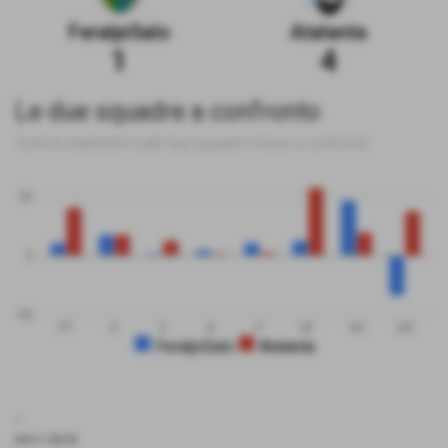
FeralpiSalo
Atalanta
1
4
Le due squadre a confronto
Tutte le statistiche sulle due squadre messe a confronto
50
0
-50
PT
G
V
N
P
GF
GS
DR
FeralpiSalo
Atalanta
.
04-11-2018