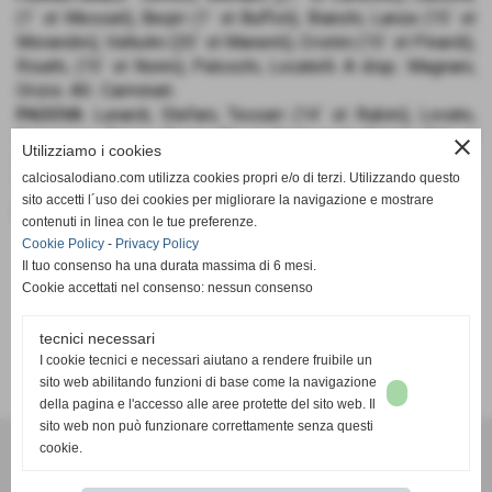
(1´ st Messali), Beqiri (1´ st Buffoli), Bianchi, Lanza (15´ st
Morandini), Valtuilni (20´ st Manenti), Cristini (15´ st Pinardi),
Risatti, (15´ st Nonni), Paloschi, Locatelli. A disp.: Magnani,
Orizio. All.: Carminati.
PAOOVA
: Lunardi, Stefani, Tessari (14´ st Rubini), Lovato,
Fomasaro, Rroga, Zavan (8´ st Contessa), Darraji (34´ st
close
Utilizziamo i cookies
Bonato), Zagolin, Carraro (1´ st Barison), Bnourida. A disp.:
calciosalodiano.com utilizza cookies propri e/o di terzi. Utilizzando questo
Tono. All.: Pelizzaro.
sito accetti l´uso dei cookies per migliorare la navigazione e mostrare
RETI
: 9´ Risatti, 22´ st Nonni.
contenuti in linea con le tue preferenze.
Cookie Policy
-
Privacy Policy
Il tuo consenso ha una durata massima di 6 mesi.
Cookie accettati nel consenso: nessun consenso
tecnici necessari
SCHEDA
-
CALENDARIO E RISULTATI
-
CLASSIFICA
I cookie tecnici e necessari aiutano a rendere fruibile un
sito web abilitando funzioni di base come la navigazione
della pagina e l'accesso alle aree protette del sito web. Il
sito web non può funzionare correttamente senza questi
cookie.
Calcio Salodiano