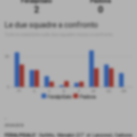
FeralpiSalo
Padova
2
0
Le due squadre a confronto
Tutte le statistiche sulle due squadre messe a confronto
50
0
PT
G
V
N
P
GF
GS
DR
FeralpiSalo
Padova
.
29-04-2018
FERALPISALO´
: Sellitto, Menabò (27´ st Lanzone), Carbone