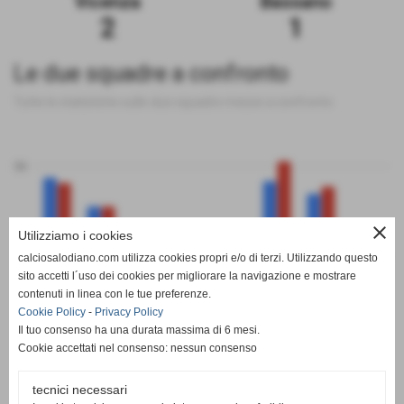
Vicenza
Bassano
2
1
Le due squadre a confronto
Tutte le statistiche sulle due squadre messe a confronto
50
close
Utilizziamo i cookies
0
calciosalodiano.com utilizza cookies propri e/o di terzi. Utilizzando questo
PT
G
V
N
P
GF
GS
DR
sito accetti l´uso dei cookies per migliorare la navigazione e mostrare
Vicenza
Bassano
contenuti in linea con le tue preferenze.
Cookie Policy
-
Privacy Policy
Il tuo consenso ha una durata massima di 6 mesi.
Cookie accettati nel consenso: nessun consenso
tecnici necessari