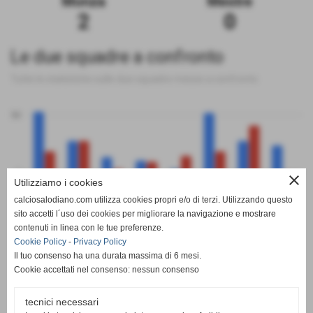
Monza
Mestre
2
0
Le due squadre a confronto
Tutte le statistiche sulle due squadre messe a confronto
50
0
close
Utilizziamo i cookies
calciosalodiano.com utilizza cookies propri e/o di terzi. Utilizzando questo
PT
G
V
N
P
GF
GS
DR
sito accetti l´uso dei cookies per migliorare la navigazione e mostrare
Monza
Mestre
contenuti in linea con le tue preferenze.
Cookie Policy
-
Privacy Policy
Il tuo consenso ha una durata massima di 6 mesi.
Cookie accettati nel consenso: nessun consenso
tecnici necessari