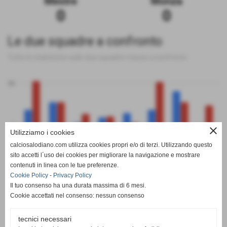
Mestre
Monza
0
0
Le due squadre a confronto
Tutte le statistiche sulle due squadre messe a confronto
50
0
close
Utilizziamo i cookies
calciosalodiano.com utilizza cookies propri e/o di terzi. Utilizzando questo
PT
G
V
N
P
GF
GS
DR
sito accetti l´uso dei cookies per migliorare la navigazione e mostrare
Mestre
Monza
contenuti in linea con le tue preferenze.
Cookie Policy
-
Privacy Policy
Il tuo consenso ha una durata massima di 6 mesi.
Cookie accettati nel consenso: nessun consenso
tecnici necessari