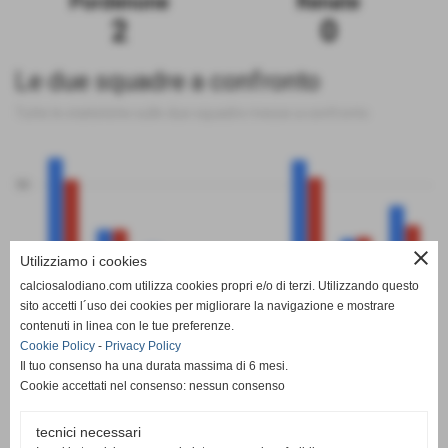
Pordenone
Renate
2
0
Le due squadre a confronto
Tutte le statistiche sulle due squadre messe a confronto
50
close
Utilizziamo i cookies
0
calciosalodiano.com utilizza cookies propri e/o di terzi. Utilizzando questo
PT
G
V
N
P
GF
GS
DR
sito accetti l´uso dei cookies per migliorare la navigazione e mostrare
Pordenone
Renate
contenuti in linea con le tue preferenze.
Cookie Policy
-
Privacy Policy
Il tuo consenso ha una durata massima di 6 mesi.
Cookie accettati nel consenso: nessun consenso
tecnici necessari