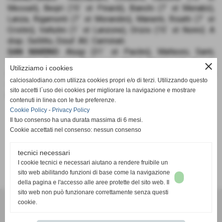
Messali), Beqiri (15´ st Pinardi), Bianchi (7´ st Menabò),
Lanza, Rigamonti (7´ st Morandini), Manenti, Risatti (7´ st
Cristini), Valtulini (1´ st Lanzone), Orizio (15´ st Nonni). A
disp.: Sellitto, Diouf. All.: Carminati.
SAN MARINO
: Aluigi (31´ st Paolini), Matteoni, Santi,
Valentini, Franciosi, Tomassini (1´ st Mantovani), Casali,
close
Utilizziamo i cookies
Gramegna (19´ st Piscaglia), Sbardella, Ciacci (1´ st
calciosalodiano.com utilizza cookies propri e/o di terzi. Utilizzando questo
Michelotti), Potenza. All.: Magi.
sito accetti l´uso dei cookies per migliorare la navigazione e mostrare
RETI
: 19´ Orizio, 21´ Risatti, 2´ st Risatti, 4´ st Cristini.
contenuti in linea con le tue preferenze.
Cookie Policy
-
Privacy Policy
Il tuo consenso ha una durata massima di 6 mesi.
Cookie accettati nel consenso: nessun consenso
tecnici necessari
SCHEDA
-
CALENDARIO E RISULTATI
-
CLASSIFICA
I cookie tecnici e necessari aiutano a rendere fruibile un
sito web abilitando funzioni di base come la navigazione
della pagina e l'accesso alle aree protette del sito web. Il
sito web non può funzionare correttamente senza questi
cookie.
Calcio Salodiano