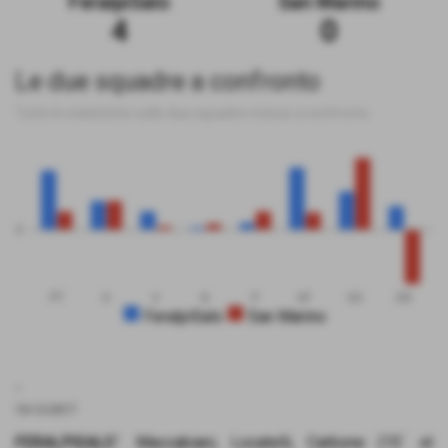
FeralpiSalo
San Marino
4
0
Le due squadre a confronto
Tutte le statistiche sulle due squadre messe a confronto
0
PT
G
V
N
P
GF
GS
DR
FeralpiSalo
San Marino
.
10-12-2017
FERALPISALO´
: Maccabiani, Locatelli, Carbone (15´ st