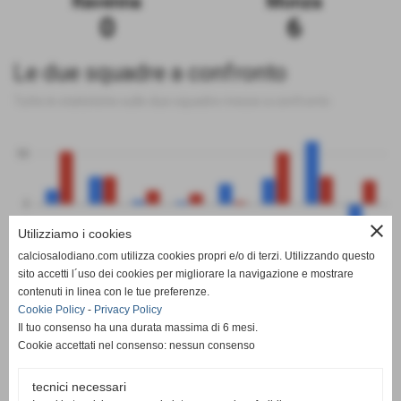
Ravenna
Monza
0
6
Le due squadre a confronto
Tutte le statistiche sulle due squadre messe a confronto
50
0
close
Utilizziamo i cookies
-50
calciosalodiano.com utilizza cookies propri e/o di terzi. Utilizzando questo
PT
G
V
N
P
GF
GS
DR
sito accetti l´uso dei cookies per migliorare la navigazione e mostrare
Ravenna
Monza
contenuti in linea con le tue preferenze.
Cookie Policy
-
Privacy Policy
Il tuo consenso ha una durata massima di 6 mesi.
Cookie accettati nel consenso: nessun consenso
tecnici necessari