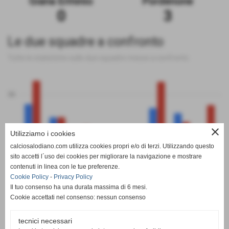
Giana Erminio
Pordenone
0
3
Le due squadre a confronto
Tutte le statistiche sulle due squadre messe a confronto
50
close
Utilizziamo i cookies
0
calciosalodiano.com utilizza cookies propri e/o di terzi. Utilizzando questo
PT
G
V
N
P
GF
GS
DR
sito accetti l´uso dei cookies per migliorare la navigazione e mostrare
Giana Erminio
Pordenone
contenuti in linea con le tue preferenze.
Cookie Policy
-
Privacy Policy
Il tuo consenso ha una durata massima di 6 mesi.
Cookie accettati nel consenso: nessun consenso
tecnici necessari