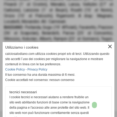
Pinardi (1´ st Cristini), Menabò, Lanza, Valtulini (27´ st
Carbone), Lanzone (1´ st Beqiri), Risatti (15´ st Nonni),
Orizio (15´ st Paloschi), Rigamonti. A disp.: Magnani,
Locatelli, Morandini. All.: Carminati.
BASSANO
: Pellanda, Gogo (19´ Affolati), Favaretto, Piazzon
(36´ st Scapolan), Belardelli, Parise (25´ st Convento),
Minozzo, Kokolari, Alberti, Rampin (25´ st Gomiero), Tegon.
A disp.: Zanotto, Scapini, Bordignon, Rodighiero, Luongo. All.:
close
Utilizziamo i cookies
Susic.
calciosalodiano.com utilizza cookies propri e/o di terzi. Utilizzando questo
RETI
: 5´ Risatti (FS), 9´ aut. Favaretto (FS), 16´ st Tegon (B),
sito accetti l´uso dei cookies per migliorare la navigazione e mostrare
20´ st Affolati (B), 30´ st Nonni (FS).
contenuti in linea con le tue preferenze.
Cookie Policy
-
Privacy Policy
Il tuo consenso ha una durata massima di 6 mesi.
Cookie accettati nel consenso: nessun consenso
tecnici necessari
SCHEDA
-
CALENDARIO E RISULTATI
-
CLASSIFICA
I cookie tecnici e necessari aiutano a rendere fruibile un
sito web abilitando funzioni di base come la navigazione
della pagina e l'accesso alle aree protette del sito web. Il
sito web non può funzionare correttamente senza questi