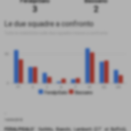
FeralpiSalo
Bassano
3
2
Le due squadre a confronto
Tutte le statistiche sulle due squadre messe a confronto
50
0
PT
G
V
N
P
GF
GS
DR
FeralpiSalo
Bassano
.
14-04-2018
FERALPISALO´
: Sellitto, Bianchi, Lamberti (27´ st Buffoli),