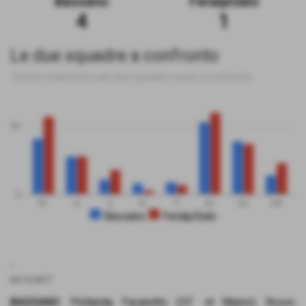
Bassano
FeralpiSalo
4
1
Le due squadre a confronto
Tutte le statistiche sulle due squadre messe a confronto
50
0
PT
G
V
N
P
GF
GS
DR
Bassano
FeralpiSalo
.
03-12-2017
BASSANO
: Pellanda, Favaretto (23´ st Maino), Rossi,