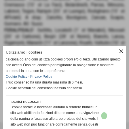
Cremasco (13´ st La Faci), Belardinelli, Parise, Minozio,
Labinot, Tegon, Rampin (33´ st Luongo), Rodighiero (13´ st
Affolati). A disp.: Zanotto, Bordignon, Zancan, Scapin,
Gomiero. All.: Susic.
FERALPISALO´
: Sellitto, Locatelli (1´ st Menabò), Messali
(20´ st Carbone), Beqiri (28´ st Nonni), Bianchi, Lanza,
Rigamonti, Manenti (11´ st Lanzone), Risatti, Valtulini (10´ st
Pinardi), Orizio. A disp.: Maccabiani, Morandini, Lamberti,
close
Utilizziamo i cookies
Buffoli. All.: Carminati.
calciosalodiano.com utilizza cookies propri e/o di terzi. Utilizzando questo
RETI
: 1´ Tegon (B), 20´ Rigamonti (FS), 35´ Minozio (B), 11´
sito accetti l´uso dei cookies per migliorare la navigazione e mostrare
st Rossi (B), 32´ st Tegon (B).
contenuti in linea con le tue preferenze.
Cookie Policy
-
Privacy Policy
Il tuo consenso ha una durata massima di 6 mesi.
Cookie accettati nel consenso: nessun consenso
tecnici necessari
SCHEDA
-
CALENDARIO E RISULTATI
-
CLASSIFICA
I cookie tecnici e necessari aiutano a rendere fruibile un
sito web abilitando funzioni di base come la navigazione
della pagina e l'accesso alle aree protette del sito web. Il
sito web non può funzionare correttamente senza questi