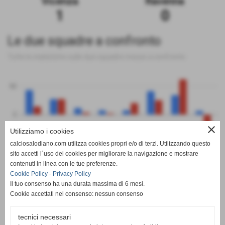
Vicenza
Ravenna
1
0
Le due squadre a confronto
Tutte le statistiche sulle due squadre messe a confronto
50
0
close
Utilizziamo i cookies
-50
calciosalodiano.com utilizza cookies propri e/o di terzi. Utilizzando questo
PT
G
V
N
P
GF
GS
DR
sito accetti l´uso dei cookies per migliorare la navigazione e mostrare
Vicenza
Ravenna
contenuti in linea con le tue preferenze.
Cookie Policy
-
Privacy Policy
Il tuo consenso ha una durata massima di 6 mesi.
Cookie accettati nel consenso: nessun consenso
tecnici necessari