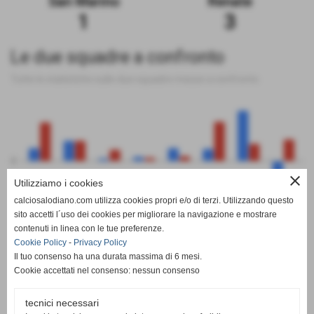
San Marino
Renate
1
3
Le due squadre a confronto
Tutte le statistiche sulle due squadre messe a confronto
0
close
Utilizziamo i cookies
calciosalodiano.com utilizza cookies propri e/o di terzi. Utilizzando questo
PT
G
V
N
P
GF
GS
DR
sito accetti l´uso dei cookies per migliorare la navigazione e mostrare
San Marino
Renate
contenuti in linea con le tue preferenze.
Cookie Policy
-
Privacy Policy
Il tuo consenso ha una durata massima di 6 mesi.
Cookie accettati nel consenso: nessun consenso
tecnici necessari