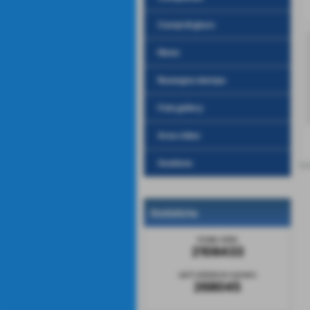
Campi di gioco
News
Rassegna stampa
Foto gallery
Area video
Gestione
Statistiche
totale visite
2108433
sei il visitatore numero
268045