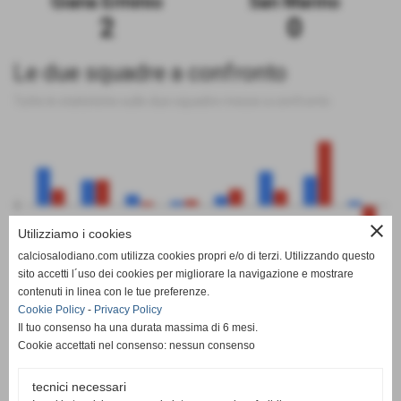
Giana Erminio
San Marino
2
0
Le due squadre a confronto
Tutte le statistiche sulle due squadre messe a confronto
0
close
Utilizziamo i cookies
calciosalodiano.com utilizza cookies propri e/o di terzi. Utilizzando questo
PT
G
V
N
P
GF
GS
DR
sito accetti l´uso dei cookies per migliorare la navigazione e mostrare
Giana Erminio
San Marino
contenuti in linea con le tue preferenze.
Cookie Policy
-
Privacy Policy
Il tuo consenso ha una durata massima di 6 mesi.
Cookie accettati nel consenso: nessun consenso
tecnici necessari