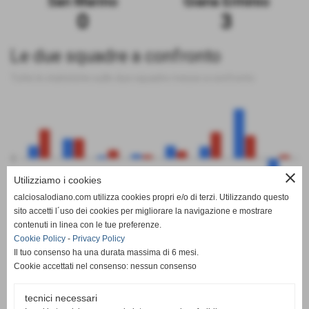
San Marino
Giana Erminio
0
3
Le due squadre a confronto
Tutte le statistiche sulle due squadre messe a confronto
0
close
Utilizziamo i cookies
calciosalodiano.com utilizza cookies propri e/o di terzi. Utilizzando questo
PT
G
V
N
P
GF
GS
DR
sito accetti l´uso dei cookies per migliorare la navigazione e mostrare
San Marino
Giana Erminio
contenuti in linea con le tue preferenze.
Cookie Policy
-
Privacy Policy
Il tuo consenso ha una durata massima di 6 mesi.
Cookie accettati nel consenso: nessun consenso
tecnici necessari