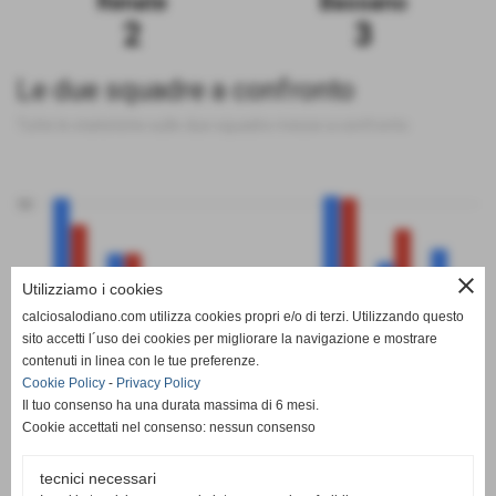
Renate
Bassano
2
3
Le due squadre a confronto
Tutte le statistiche sulle due squadre messe a confronto
50
close
Utilizziamo i cookies
0
calciosalodiano.com utilizza cookies propri e/o di terzi. Utilizzando questo
PT
G
V
N
P
GF
GS
DR
sito accetti l´uso dei cookies per migliorare la navigazione e mostrare
Renate
Bassano
contenuti in linea con le tue preferenze.
Cookie Policy
-
Privacy Policy
Il tuo consenso ha una durata massima di 6 mesi.
Cookie accettati nel consenso: nessun consenso
tecnici necessari