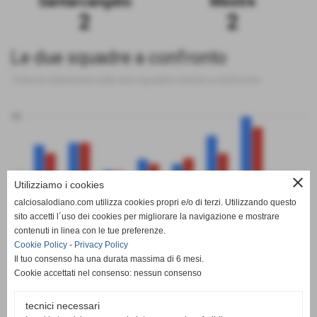
Santarcangelo
Mestre
2
2
Le due squadre a confronto
Tutte le statistiche sulle due squadre messe a confronto
50
0
close
Utilizziamo i cookies
calciosalodiano.com utilizza cookies propri e/o di terzi. Utilizzando questo
PT
G
V
N
P
GF
GS
DR
sito accetti l´uso dei cookies per migliorare la navigazione e mostrare
Santarcangelo
Mestre
contenuti in linea con le tue preferenze.
Cookie Policy
-
Privacy Policy
Il tuo consenso ha una durata massima di 6 mesi.
Cookie accettati nel consenso: nessun consenso
tecnici necessari