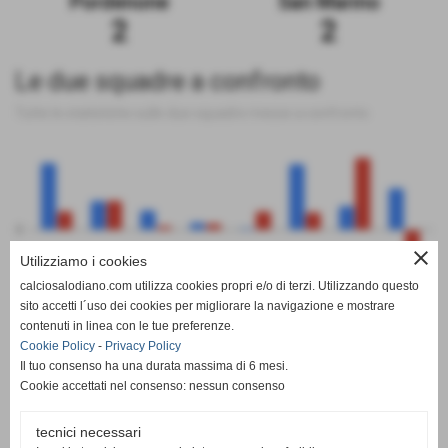
Pordenone
San Marino
2
2
Le due squadre a confronto
Tutte le statistiche sulle due squadre messe a confronto
0
close
Utilizziamo i cookies
calciosalodiano.com utilizza cookies propri e/o di terzi. Utilizzando questo
PT
G
V
N
P
GF
GS
DR
sito accetti l´uso dei cookies per migliorare la navigazione e mostrare
Pordenone
San Marino
contenuti in linea con le tue preferenze.
Cookie Policy
-
Privacy Policy
Il tuo consenso ha una durata massima di 6 mesi.
Cookie accettati nel consenso: nessun consenso
tecnici necessari