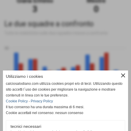
Giana Erminio
Mestre
3
0
Le due squadre a confronto
Tutte le statistiche sulle due squadre messe a confronto
50
0
close
Utilizziamo i cookies
calciosalodiano.com utilizza cookies propri e/o di terzi. Utilizzando questo
PT
G
V
N
P
GF
GS
DR
sito accetti l´uso dei cookies per migliorare la navigazione e mostrare
Giana Erminio
Mestre
contenuti in linea con le tue preferenze.
Cookie Policy
-
Privacy Policy
Il tuo consenso ha una durata massima di 6 mesi.
Cookie accettati nel consenso: nessun consenso
tecnici necessari