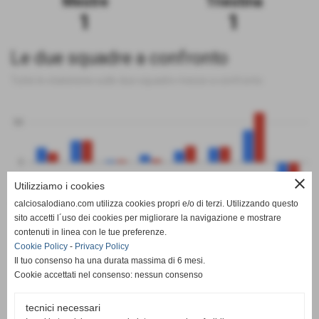
Mestre
Triestina
1
1
Le due squadre a confronto
Tutte le statistiche sulle due squadre messe a confronto
50
0
close
Utilizziamo i cookies
-50
calciosalodiano.com utilizza cookies propri e/o di terzi. Utilizzando questo
PT
G
V
N
P
GF
GS
DR
sito accetti l´uso dei cookies per migliorare la navigazione e mostrare
Mestre
Triestina
contenuti in linea con le tue preferenze.
Cookie Policy
-
Privacy Policy
Il tuo consenso ha una durata massima di 6 mesi.
Cookie accettati nel consenso: nessun consenso
tecnici necessari