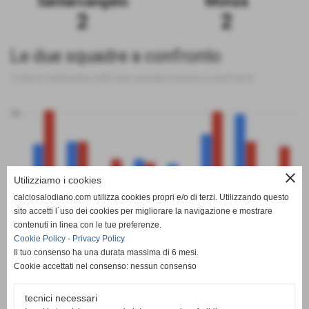
Santarcangelo
Monza
2
2
Le due squadre a confronto
Tutte le statistiche sulle due squadre messe a confronto
50
close
0
Utilizziamo i cookies
calciosalodiano.com utilizza cookies propri e/o di terzi. Utilizzando questo
PT
G
V
N
P
GF
GS
DR
sito accetti l´uso dei cookies per migliorare la navigazione e mostrare
Santarcangelo
Monza
contenuti in linea con le tue preferenze.
Cookie Policy
-
Privacy Policy
Il tuo consenso ha una durata massima di 6 mesi.
Cookie accettati nel consenso: nessun consenso
tecnici necessari