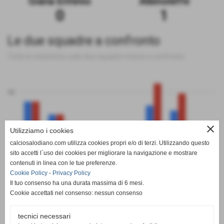
Giana Erminio
Albinoleffe
0
1
Le due squadre a confronto
Tutte le statistiche sulle due squadre messe a confronto
50
close
Utilizziamo i cookies
0
calciosalodiano.com utilizza cookies propri e/o di terzi. Utilizzando questo
PT
G
V
N
P
GF
GS
DR
sito accetti l´uso dei cookies per migliorare la navigazione e mostrare
Giana Erminio
Albinoleffe
contenuti in linea con le tue preferenze.
Cookie Policy
-
Privacy Policy
Il tuo consenso ha una durata massima di 6 mesi.
Cookie accettati nel consenso: nessun consenso
tecnici necessari