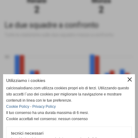
Renate
Monza
2
2
Le due squadre a confronto
Tutte le statistiche sulle due squadre messe a confronto
50
close
Utilizziamo i cookies
0
calciosalodiano.com utilizza cookies propri e/o di terzi. Utilizzando questo
PT
G
V
N
P
GF
GS
DR
sito accetti l´uso dei cookies per migliorare la navigazione e mostrare
Renate
Monza
contenuti in linea con le tue preferenze.
Cookie Policy
-
Privacy Policy
Il tuo consenso ha una durata massima di 6 mesi.
Cookie accettati nel consenso: nessun consenso
tecnici necessari