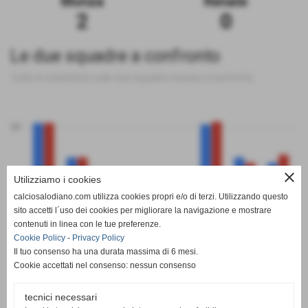
Monza
Renate
2
0
Le due squadre a confronto
Tutte le statistiche sulle due squadre messe a confronto
50
close
Utilizziamo i cookies
0
calciosalodiano.com utilizza cookies propri e/o di terzi. Utilizzando questo
PT
G
V
N
P
GF
GS
DR
sito accetti l´uso dei cookies per migliorare la navigazione e mostrare
Monza
Renate
contenuti in linea con le tue preferenze.
Cookie Policy
-
Privacy Policy
Il tuo consenso ha una durata massima di 6 mesi.
Cookie accettati nel consenso: nessun consenso
tecnici necessari