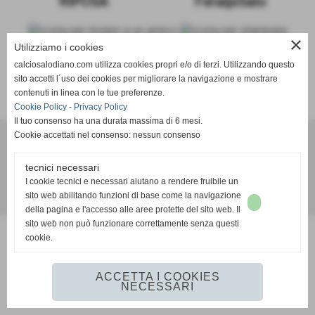
RIPOSA
FeralpiSalo
close
Utilizziamo i cookies
calciosalodiano.com utilizza cookies propri e/o di terzi. Utilizzando questo
sito accetti l´uso dei cookies per migliorare la navigazione e mostrare
SCHEDA
-
CALENDARIO E RISULTATI
-
CLASSIFICA
contenuti in linea con le tue preferenze.
Cookie Policy
-
Privacy Policy
Il tuo consenso ha una durata massima di 6 mesi.
Cookie accettati nel consenso: nessun consenso
Calcio Salodiano
tecnici necessari
info@calciosalodiano.com
I cookie tecnici e necessari aiutano a rendere fruibile un
sito web abilitando funzioni di base come la navigazione
Realizzazione siti web www.sitoper.it
della pagina e l'accesso alle aree protette del sito web. Il
sito web non può funzionare correttamente senza questi
cookie.
ACCETTA I COOKIES
NECESSARI