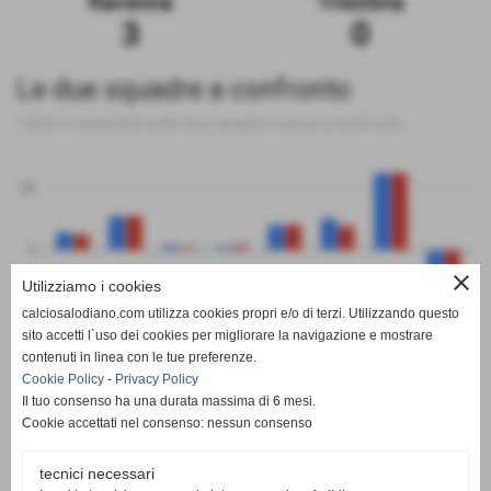
Ravenna
Triestina
3
0
Le due squadre a confronto
Tutte le statistiche sulle due squadre messe a confronto
50
0
close
Utilizziamo i cookies
-50
calciosalodiano.com utilizza cookies propri e/o di terzi. Utilizzando questo
PT
G
V
N
P
GF
GS
DR
sito accetti l´uso dei cookies per migliorare la navigazione e mostrare
Ravenna
Triestina
contenuti in linea con le tue preferenze.
Cookie Policy
-
Privacy Policy
Il tuo consenso ha una durata massima di 6 mesi.
Cookie accettati nel consenso: nessun consenso
tecnici necessari