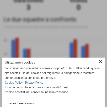
Giana Erminio
Vicenza
3
0
Le due squadre a confronto
Tutte le statistiche sulle due squadre messe a confronto
40
20
close
Utilizziamo i cookies
0
calciosalodiano.com utilizza cookies propri e/o di terzi. Utilizzando questo
PT
G
V
N
P
GF
GS
DR
sito accetti l´uso dei cookies per migliorare la navigazione e mostrare
Giana Erminio
Vicenza
contenuti in linea con le tue preferenze.
Cookie Policy
-
Privacy Policy
Il tuo consenso ha una durata massima di 6 mesi.
Cookie accettati nel consenso: nessun consenso
tecnici necessari