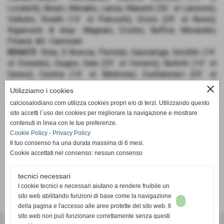
Locatelli), Beqiri, Menabò, Lanza, Manenti (36´ st Lanzone),
Valtulini, Risatti (14´ st Paloschi), Orizio (29´ st Nonni),
Rigamonti. A disp.: Magnani, Cristini, Buffoli, Morandini,
Pinardi. All.: Carminati.
RENATE
: Rota, D´Aversa, Florindo, Gazzaniga, Sordillo (14´
st Donadio), Giugno, Sala (29´ st Ferrario), Bellotti (14´ st
Senes), Castria (14´ st Mintrone), Confalonieri (29´ st
Meroni), Fumagalli (1´ st Cobucci). A disp.: Lazzaroni, D
close
Utilizziamo i cookies
´Ovidio. All.: Ardito.
calciosalodiano.com utilizza cookies propri e/o di terzi. Utilizzando questo
RETI
: 20´ Sala (R), 25´ Risatti (FS), 26´ Confalorneri (R), 5´ st
sito accetti l´uso dei cookies per migliorare la navigazione e mostrare
Manenti (FS), 39´ st rig. Beqiri (FS).
contenuti in linea con le tue preferenze.
Cookie Policy
-
Privacy Policy
Il tuo consenso ha una durata massima di 6 mesi.
Cookie accettati nel consenso: nessun consenso
tecnici necessari
SCHEDA
-
CALENDARIO E RISULTATI
-
CLASSIFICA
I cookie tecnici e necessari aiutano a rendere fruibile un
sito web abilitando funzioni di base come la navigazione
della pagina e l'accesso alle aree protette del sito web. Il
sito web non può funzionare correttamente senza questi