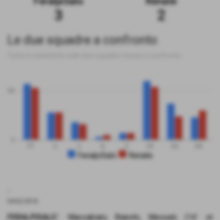
FeralpiSalo
Renate
3
2
Le due squadre a confronto
Tutte le statistiche sulle due squadre messe a confronto
50
0
PT
G
V
N
P
GF
GS
DR
FeralpiSalo
Renate
.
04-02-2018
FERALPISALO´
: Maccabiani, Bianchi, Messali, (14´ st